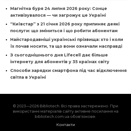
Магнітна буря 24 липня 2026 року: Сонце
активізувалося — чи загрожує це Україні
“Київстар” з 21 січня 2026 року припиняє деякі
послуги: що зміниться і що робити абонентам
Найстародавніші українські прізвища: хто і коли
їх почав носити, та що вони означали насправді
З сьогоднішнього дня Lifecell дає більше
інтернету для абонентів у 35 країнах світу
Способи зарядки смартфона під час відключення
світла в Україні
© 2023—2026 Bibliotech. Всі права застережено. При
використанні матеріалів сайту активне посилання на
bibliotech.com.ua обов'язкове.
Контакти