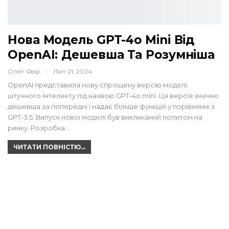
Нова Модель GPT-4o Mini Від
OpenAI: Дешевша Та Розумніша
Олег Явір
Лип 21, 2024
OpenAI представила нову спрощену версію моделі
штучного інтелекту під назвою GPT-4o mini. Ця версія значно
дешевша за попередні і надає більше функцій у порівнянні з
GPT-3.5. Випуск нової моделі був викликаний попитом на
ринку. Розробка…
ЧИТАТИ ПОВНІСТЮ...