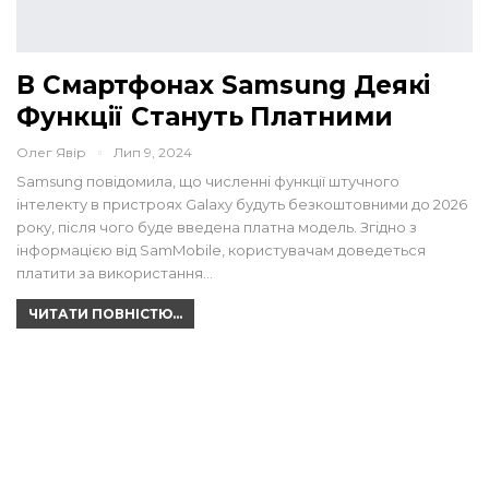
В Смартфонах Samsung Деякі
Функції Стануть Платними
Олег Явір
Лип 9, 2024
Samsung повідомила, що численні функції штучного
інтелекту в пристроях Galaxy будуть безкоштовними до 2026
року, після чого буде введена платна модель. Згідно з
інформацією від SamMobile, користувачам доведеться
платити за використання…
ЧИТАТИ ПОВНІСТЮ...