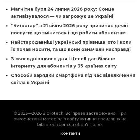
Магнітна буря 24 липня 2026 року: Сонце
активізувалося — чи загрожує це Україні
“Київстар” з 21 січня 2026 року припиняє деякі
послуги: що зміниться і що робити абонентам
Найстародавніші українські прізвища: хто і коли
їх почав носити, та що вони означали насправді
З сьогоднішнього дня Lifecell дає більше
інтернету для абонентів у 35 країнах світу
Способи зарядки смартфона під час відключення
світла в Україні
© 2023—2026 Bibliotech. Всі права застережено. При
використанні матеріалів сайту активне посилання на
bibliotech.com.ua обов'язкове.
Контакти