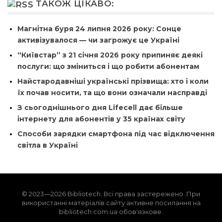
ТАКОЖ ЦІКАВО:
Магнітна буря 24 липня 2026 року: Сонце
активізувалося — чи загрожує це Україні
“Київстар” з 21 січня 2026 року припиняє деякі
послуги: що зміниться і що робити абонентам
Найстародавніші українські прізвища: хто і коли
їх почав носити, та що вони означали насправді
З сьогоднішнього дня Lifecell дає більше
інтернету для абонентів у 35 країнах світу
Способи зарядки смартфона під час відключення
світла в Україні
© 2023—2026 Bibliotech. Всі права застережено. При
використанні матеріалів сайту активне посилання на
bibliotech.com.ua обов'язкове.