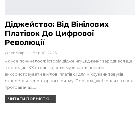
Діджейство: Від Вінілових
Платівок До Цифрової
Революції
Олег Явір
Бер 10, 2025
Як усе починалося: історія діджеїнгу Діджеїнг зародився ще
в середині XX століття, коли музиканти почали
використовувати вінілові платівки для міксування звуків і
створення неповторного ритму. Перші діджеї грали на двох
програвачах,…
ЧИТАТИ ПОВНІСТЮ...