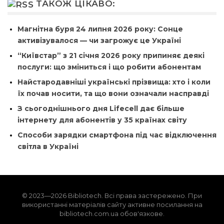
ТАКОЖ ЦІКАВО:
Магнітна буря 24 липня 2026 року: Сонце
активізувалося — чи загрожує це Україні
“Київстар” з 21 січня 2026 року припиняє деякі
послуги: що зміниться і що робити абонентам
Найстародавніші українські прізвища: хто і коли
їх почав носити, та що вони означали насправді
З сьогоднішнього дня Lifecell дає більше
інтернету для абонентів у 35 країнах світу
Способи зарядки смартфона під час відключення
світла в Україні
© 2023—2026 Bibliotech. Всі права застережено. При
використанні матеріалів сайту активне посилання на
bibliotech.com.ua обов'язкове.