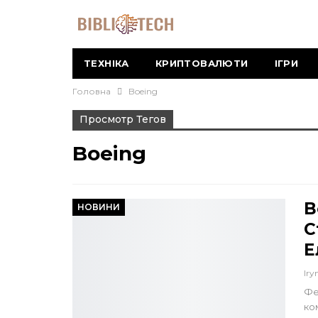
ТЕХНІКА
КРИПТОВАЛЮТИ
ІГРИ
Головна
Boeing
Просмотр Тегов
Boeing
B
НОВИНИ
С
Е
Iry
Фе
ко