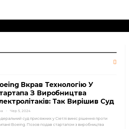
oeing Вкрав Технологію У
тартапа З Виробництва
лектролітаків: Так Вирішив Суд
na
Чер 5, 2024
деральний суд присяжних у Сіетлі виніс рішення проти
мпанії Boeing. Позов подав стартапом з виробництва