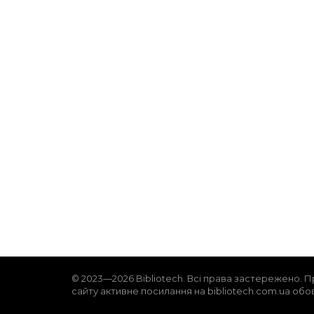
© 2023—2026 Bibliotech. Всі права застережено. П
сайту активне посилання на bibliotech.com.ua обо