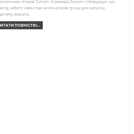
ектричних літаків Zunum. Команда Zunum стверджує, що
eing, нібито інвестуючи початкові гроші для запуску
артапу, вкрала…
ИТАТИ ПОВНІСТЮ...