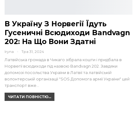
В Україну З Норвегії Їдуть
Гусеничні Всюдиходи Bandvagn
202: На Що Вони Здатні
Iryna
Тра 31, 2024
Латвійська громада в Чикаго зібрала кошти і придбала в
Норвегії всюдиходи під назвою Bandvagn 202. Завдяки
допомозі посольства України в Латвії та латвійській
волонтерській організації "SOS Допомога армії України" цей
транспорт вже…
ЧИТАТИ ПОВНІСТЮ...