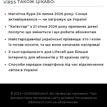
ТАКОЖ ЦІКАВО:
Магнітна буря 24 липня 2026 року: Сонце
активізувалося — чи загрожує це Україні
“Київстар” з 21 січня 2026 року припиняє деякі
послуги: що зміниться і що робити абонентам
Найстародавніші українські прізвища: хто і коли
їх почав носити, та що вони означали насправді
З сьогоднішнього дня Lifecell дає більше
інтернету для абонентів у 35 країнах світу
Способи зарядки смартфона під час відключення
світла в Україні
© 2023—2026 Bibliotech. Всі права застережено. При
використанні матеріалів сайту активне посилання на
bibliotech.com.ua обов'язкове.