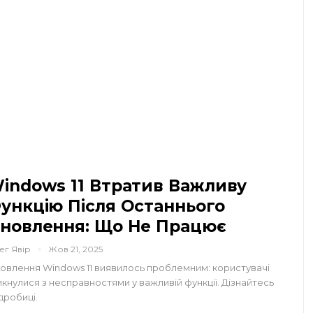
indows 11 Втратив Важливу
ункцію Після Останнього
новлення: Що Не Працює
ег Явір
Жов 21, 2025
овлення Windows 11 виявилось проблемним: користувачі
икнулися з несправностями у важливій функції. Дізнайтесь
дробиці.