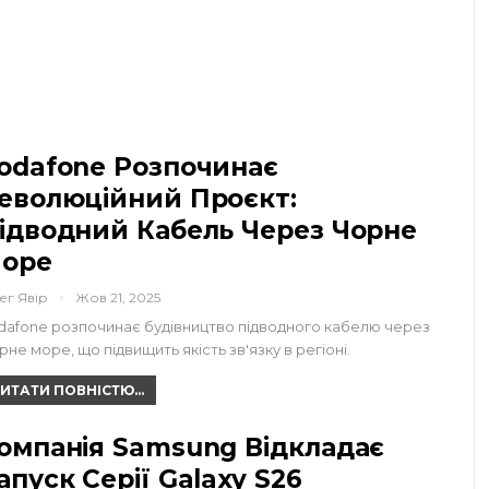
odafone Розпочинає
еволюційний Проєкт:
ідводний Кабель Через Чорне
оре
ег Явір
Жов 21, 2025
dafone розпочинає будівництво підводного кабелю через
рне море, що підвищить якість зв'язку в регіоні.
ИТАТИ ПОВНІСТЮ...
омпанія Samsung Відкладає
апуск Серії Galaxy S26