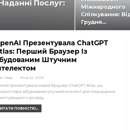
Наданні Послуг:
Міжнародного
Спілкування: Від
Грудня…
penAI Презентувала ChatGPT
tlas: Перший Браузер Із
будованим Штучним
нтелектом
ег Явір
Жов 22, 2025
enAI презентувала новий браузер ChatGPT Atlas, що
користовує вбудований штучний інтелект для покращення
ристувацького досвіду.
ИТАТИ ПОВНІСТЮ...