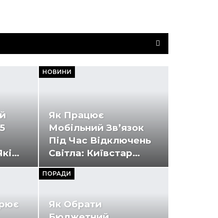
НОВИНИ
ий
Як Працює
5
Мобільний Зв’язок
Під Час Відключень
Які…
Світла: Київстар…
ПОРАДИ
ирює
Як Обрати
Бюджетний