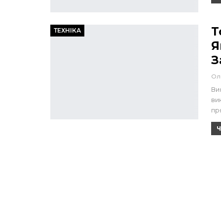
Т
ТЕХНІКА
Я
З
Ол
Ви
ви
пр
Ч