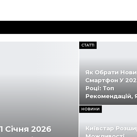
СТАТТІ
Як Обрати Нов
Смартфон У 202
Році: Топ
Рекомендацій, 
НОВИНИ
21 Січня 2026
Київстар Розш
Можливості