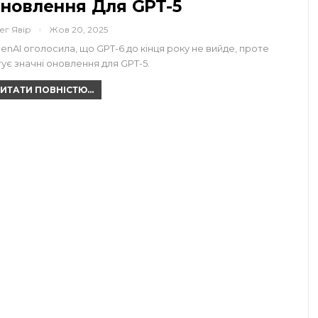
новлення Для GPT-5
ег Явір
Жов 20, 2025
enAI оголосила, що GPT-6 до кінця року не вийде, проте
тує значні оновлення для GPT-5.
ИТАТИ ПОВНІСТЮ...