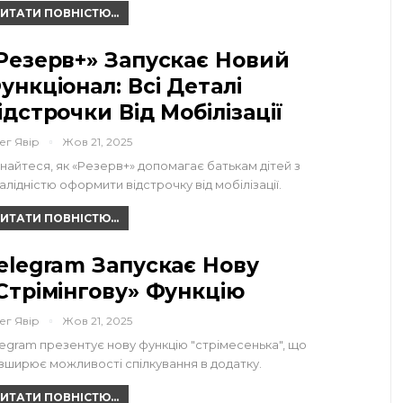
ИТАТИ ПОВНІСТЮ...
Резерв+» Запускає Новий
ункціонал: Всі Деталі
ідстрочки Від Мобілізації
ег Явір
Жов 21, 2025
знайтеся, як «Резерв+» допомагає батькам дітей з
валідністю оформити відстрочку від мобілізації.
ИТАТИ ПОВНІСТЮ...
elegram Запускає Нову
стрімінгову» Функцію
ег Явір
Жов 21, 2025
legram презентує нову функцію "стрімесенька", що
зширює можливості спілкування в додатку.
ИТАТИ ПОВНІСТЮ...