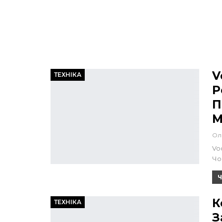
V
ТЕХНІКА
Р
П
М
Ол
Vo
Чо
Ч
К
ТЕХНІКА
З