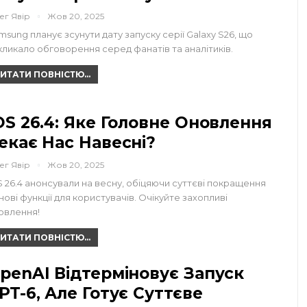
ег Явір
Жов 20, 2025
msung планує зсунути дату запуску серії Galaxy S26, що
кликало обговорення серед фанатів та аналітиків.
ИТАТИ ПОВНІСТЮ...
OS 26.4: Яке Головне Оновлення
екає Нас Навесні?
ег Явір
Жов 20, 2025
S 26.4 анонсували на весну, обіцяючи суттєві покращення
 нові функції для користувачів. Очікуйте захопливі
овлення!
ИТАТИ ПОВНІСТЮ...
penAI Відтерміновує Запуск
PT-6, Але Готує Суттєве