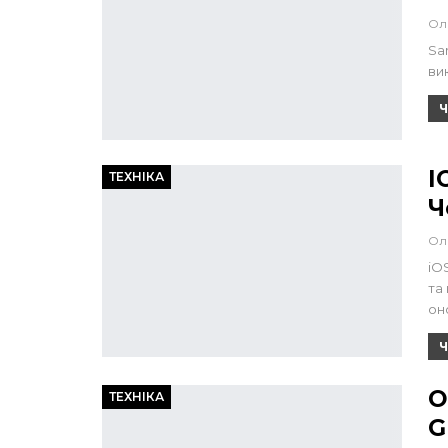
Ол
Sa
ви
Ч
I
ТЕХНІКА
Ч
Ол
iO
та
он
Ч
O
ТЕХНІКА
G