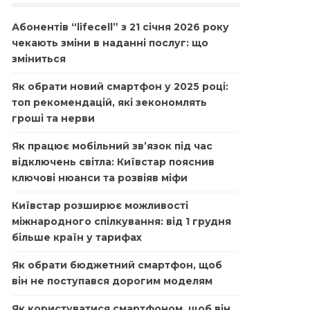
Абонентів “lifecell” з 21 січня 2026 року
чекають зміни в наданні послуг: що
зміниться
Як обрати новий смартфон у 2025 році:
топ рекомендацій, які зекономлять
гроші та нерви
Як працює мобільний зв’язок під час
відключень світла: Київстар пояснив
ключові нюанси та розвіяв міфи
Київстар розширює можливості
міжнародного спілкування: від 1 грудня
більше країн у тарифах
Як обрати бюджетний смартфон, щоб
він не поступався дорогим моделям
Як користуватися смартфоном, щоб він