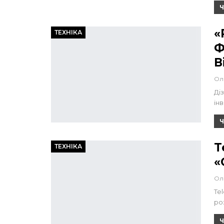
Ч
«
ТЕХНІКА
Ф
В
Ол
Ді
ін
Ч
T
ТЕХНІКА
«
Ол
Te
ро
Ч