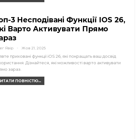
оп-3 Несподівані Функції IOS 26,
кі Варто Активувати Прямо
араз
ег Явір
Жов 21, 2025
явте приховані функції iOS 26, які покращать ваш досвід
користання. Дізнайтеся, які можливості варто активувати
ямо зараз.
ИТАТИ ПОВНІСТЮ...