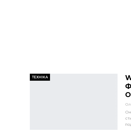
W
ТЕХНІКА
Ф
О
Ол
Он
ст
по