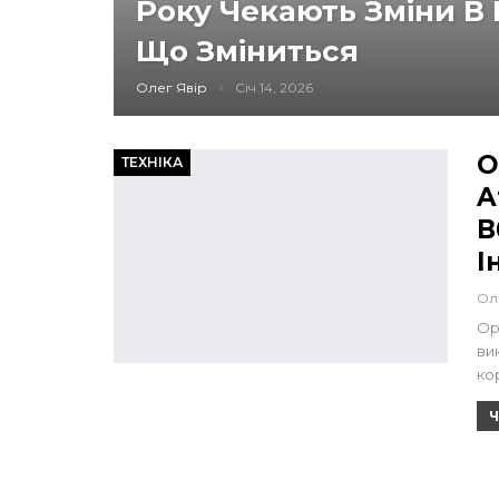
Року Чекають Зміни В 
Що Зміниться
Олег Явір
Січ 14, 2026
O
ТЕХНІКА
A
В
І
Ол
Op
ви
ко
Ч