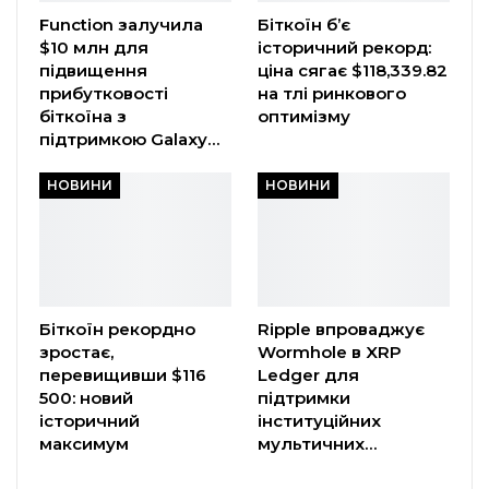
Function залучила
Біткоїн б’є
$10 млн для
історичний рекорд:
підвищення
ціна сягає $118,339.82
прибутковості
на тлі ринкового
біткоїна з
оптимізму
підтримкою Galaxy…
НОВИНИ
НОВИНИ
Біткоїн рекордно
Ripple впроваджує
зростає,
Wormhole в XRP
перевищивши $116
Ledger для
500: новий
підтримки
історичний
інституційних
максимум
мультичних…