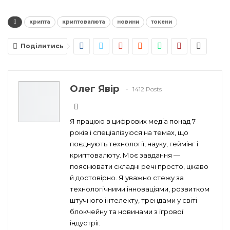
крипта
криптовалюта
новини
токени
Поділитись
Олег Явір
1412 Posts
Я працюю в цифрових медіа понад 7
років і спеціалізуюся на темах, що
поєднують технології, науку, геймінг і
криптовалюту. Моє завдання —
пояснювати складні речі просто, цікаво
й достовірно. Я уважно стежу за
технологічними інноваціями, розвитком
штучного інтелекту, трендами у світі
блокчейну та новинами з ігрової
індустрії.