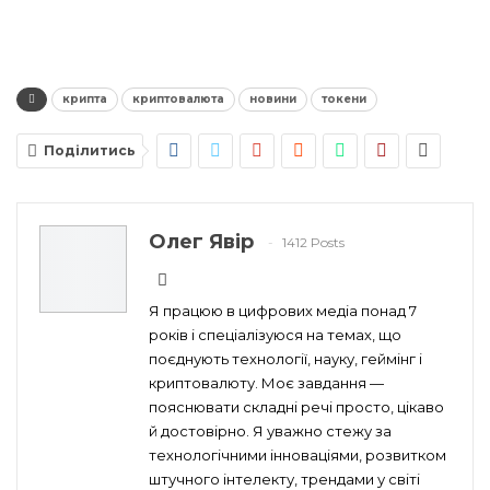
крипта
криптовалюта
новини
токени
Поділитись
Олег Явір
1412 Posts
Я працюю в цифрових медіа понад 7
років і спеціалізуюся на темах, що
поєднують технології, науку, геймінг і
криптовалюту. Моє завдання —
пояснювати складні речі просто, цікаво
й достовірно. Я уважно стежу за
технологічними інноваціями, розвитком
штучного інтелекту, трендами у світі