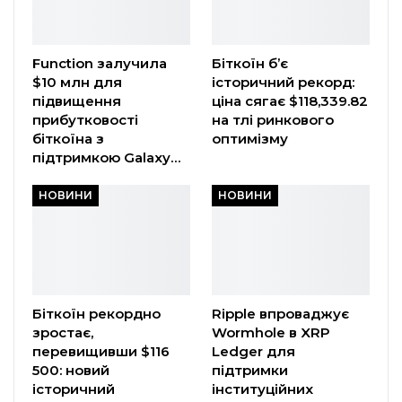
Function залучила
Біткоїн б’є
$10 млн для
історичний рекорд:
підвищення
ціна сягає $118,339.82
прибутковості
на тлі ринкового
біткоїна з
оптимізму
підтримкою Galaxy…
НОВИНИ
НОВИНИ
Біткоїн рекордно
Ripple впроваджує
зростає,
Wormhole в XRP
перевищивши $116
Ledger для
500: новий
підтримки
історичний
інституційних