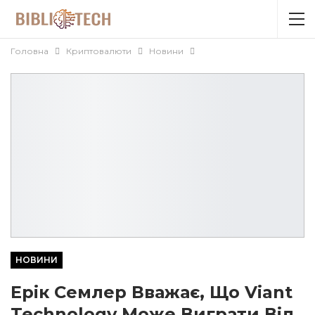
Головна
Криптовалюти
Новини
НОВИНИ
Ерік Семлер Вважає, Що Viant
Technology Може Виграти Від