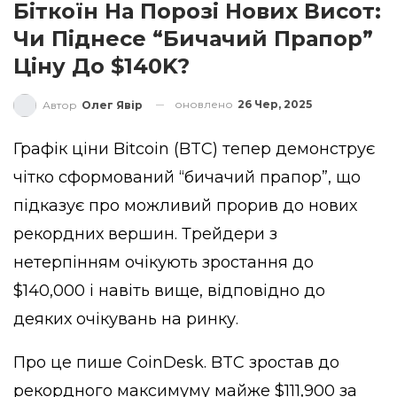
Біткоїн На Порозі Нових Висот:
Чи Піднесе “бичачий Прапор”
Ціну До $140K?
оновлено
26 Чер, 2025
Автор
Олег Явір
Графік ціни Bitcoin (BTC) тепер демонструє
чітко сформований “бичачий прапор”, що
підказує про можливий прорив до нових
рекордних вершин. Трейдери з
нетерпінням очікують зростання до
$140,000 і навіть вище, відповідно до
деяких
очікувань на ринку
.
Про це пише
CoinDesk
. BTC зростав до
рекордного максимуму майже $111,900 за