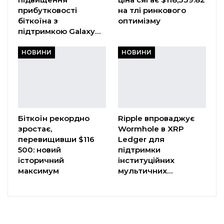
прибутковості
на тлі ринкового
біткоїна з
оптимізму
підтримкою Galaxy…
НОВИНИ
НОВИНИ
Біткоїн рекордно
Ripple впроваджує
зростає,
Wormhole в XRP
перевищивши $116
Ledger для
500: новий
підтримки
історичний
інституційних
максимум
мультичних…