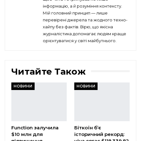
інформацію, а й розуміння контексту.
Мій головний принцип — лише
перевірені джерела та жодного техно-
хайпу без фактів. Вірю, що якісна
журналістика допомагає людям краще
орієнтуватися у світі майбутнього.
Читайте Також
НОВИНИ
НОВИНИ
Function залучила
Біткоїн б’є
$10 млн для
історичний рекорд:
підвищення
ціна сягає $118,339.82