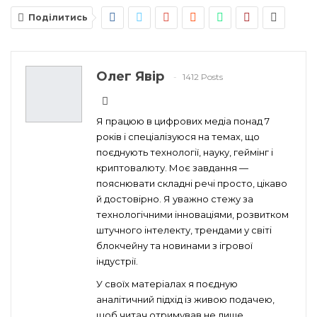
Поділитись
Олег Явір
1412 Posts
Я працюю в цифрових медіа понад 7
років і спеціалізуюся на темах, що
поєднують технології, науку, геймінг і
криптовалюту. Моє завдання —
пояснювати складні речі просто, цікаво
й достовірно. Я уважно стежу за
технологічними інноваціями, розвитком
штучного інтелекту, трендами у світі
блокчейну та новинами з ігрової
індустрії.
У своїх матеріалах я поєдную
аналітичний підхід із живою подачею,
щоб читач отримував не лише