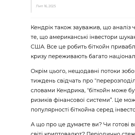
Лип 16, 2025
Кендрік також зауважив, що аналіз 
те, що американські інвестори шук
США. Все це робить біткойн привабл
кризу переживають багато націонал
Окрім цього, нещодавні потоки зобо
тиждень свідчать про “перерозподіл 
словами Кендрика, “біткойн може бу
ризиків фінансової системи”. Це м
популярності біткойна серед інвесто
А що про це думаєте ви? Чи готові в
світі криптовалют? Періодично стеж