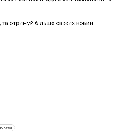
, та отримуй більше свіжих новин!
токени