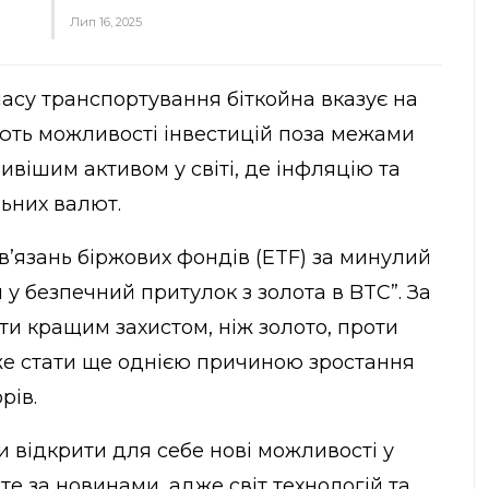
Лип 16, 2025
часу транспортування біткойна вказує на
ають можливості інвестицій поза межами
ивішим активом у світі, де інфляцію та
ьних валют.
в’язань біржових фондів (ETF) за минулий
у безпечний притулок з золота в BTC”. За
ти кращим захистом, ніж золото, проти
оже стати ще однією причиною зростання
рів.
и відкрити для себе нові можливості у
те за новинами, адже світ технологій та