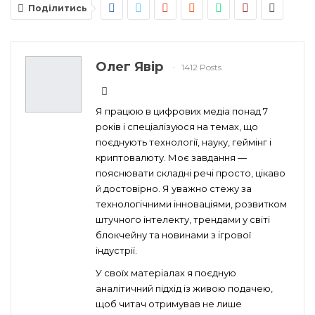
Поділитись
Олег Явір
1412 Posts
Я працюю в цифрових медіа понад 7
років і спеціалізуюся на темах, що
поєднують технології, науку, геймінг і
криптовалюту. Моє завдання —
пояснювати складні речі просто, цікаво
й достовірно. Я уважно стежу за
технологічними інноваціями, розвитком
штучного інтелекту, трендами у світі
блокчейну та новинами з ігрової
індустрії.
У своїх матеріалах я поєдную
аналітичний підхід із живою подачею,
щоб читач отримував не лише