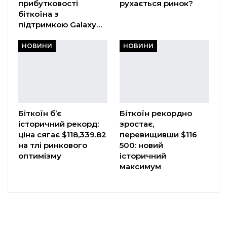
прибутковості
рухається ринок?
біткоїна з
підтримкою Galaxy…
НОВИНИ
НОВИНИ
Біткоїн б’є
Біткоїн рекордно
історичний рекорд:
зростає,
ціна сягає $118,339.82
перевищивши $116
на тлі ринкового
500: новий
оптимізму
історичний
максимум